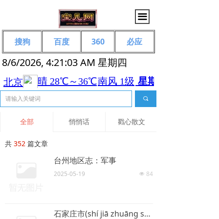
끀
搜狗
百度
360
必应
8/6/2026, 4:21:03 AM 星期四
끠
全部
悄悄话
戳心散文
共
352
篇文章
台州地区志：军事
2025-05-19
84
넶
石家庄市(shí jiā zhuāng shì)简介