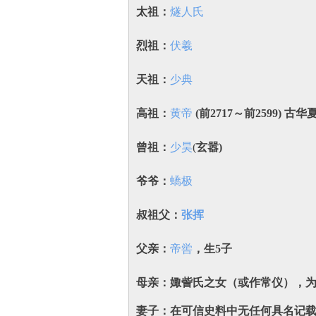
太祖：
燧人氏
烈祖：
伏羲
天祖：
少典
高祖：
黄帝
(前2717～前2599) 
曾祖：
少昊
(
玄嚣)
爷爷：
蟜极
叔祖父：
张挥
父亲：
帝喾
，生5子
母‌亲：娵訾氏之女（或作常仪）‌，为
妻子：在可信史料中‌无任何具名记载