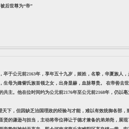
被后世尊为“帝”
卒于公元前2163年，享年五十九岁，姬姓，名挚，华夏族人
，生母为娵訾氏族首领之女，出身显赫，血脉尊贵。 在帝喾去
共主。他在位时间约为公元前2176年至公元前2168年，仍以
下，但因缺乏治国理政的经验与才能，难以有效统御各部，致
圣贤的谦逊与担当，主动将帝位禅让于德才兼备的弟弟尧，展现