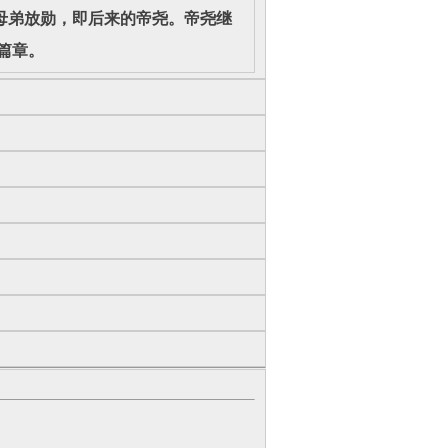
弟放勋，即后来的帝尧。帝尧继
篇章。