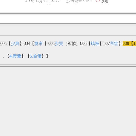
浏览量：
161
2022年12月30日
22:22
ꄀ
收藏
ꄘ
003【
少典
】004【
黄帝
】005
少昊
（玄嚣）006【
蟜极
】007
帝喾
】
008
【4
】，【
4.帝挚
】【
5.台玺
】】