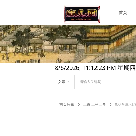
首页
8/6/2026, 11:12:24 PM 星期四
文章
ꀁ
首页标题
ꄲ
上古 三皇五帝
ꄲ
008.帝挚