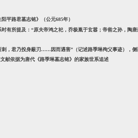
阳平路君墓志铭》‌（公元685年）
时有所提及：
“原夫帝鸿之祀，乔极胤于玄嚣；帝喾之孙，陶唐
。
所刺，君乃投身蔽刃……因而遇害”‌（记述路季琳殉父事迹），侧
文献依据为唐代《路季琳墓志铭》的家族世系追述‌‌