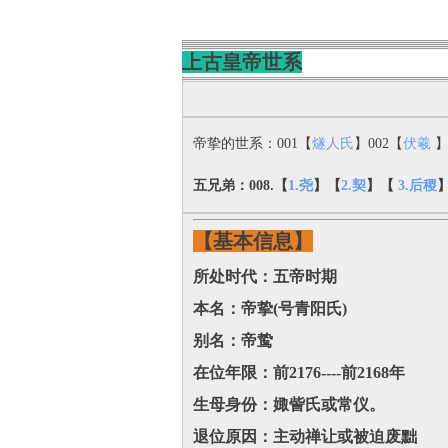
上古皇帝世系
帝挚的世系：001【
燧人氏
】002【
伏羲
】
五兄弟：008.
【
1.尧
】【
2.契
】【
3.后稷
【基本信息】
所处时代：五帝时期
本名：帝挚(号‌青阳氏)
别名：帝鸷
在位年限：前2176----前2168年
生母身份：娵訾氏或常仪‌。
退位原因：主动禅让或被迫废黜‌