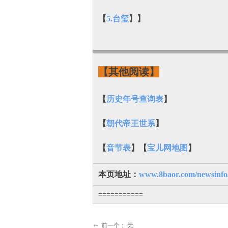
【
5.台玺
】】
【其他阅读】
【
历史年号查询表
】
【
朝代帝王世系
】
【
音节表
】【
宝儿网地图
】
本页地址：
www.8baor.com/newsinfo
===========
前一个：
无
ꂃ