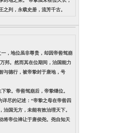
享封地之荣。 帝挚虽未在位久长，
王之列，永载史册，流芳千古。
一，地位虽非尊贵，却因帝喾驾崩
领万邦。然而其在位期间，治国能力
智与德行，被帝挚封于唐地，号
下挚。帝喾驾崩后，帝挚继位。
为详尽的记述：“帝挚之母在帝喾四
，治国无方，未能有效治理天下。
动将帝位禅让于唐侯尧。尧自知天