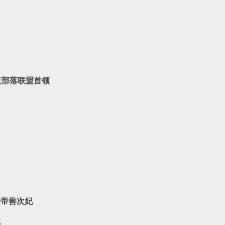
古华夏部落联盟首领
帝喾次妃‌
‌