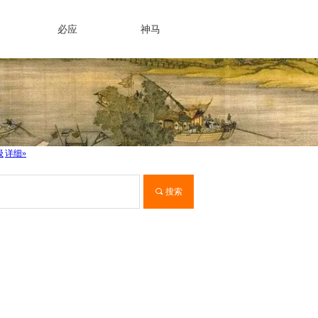
必应
神马
끠
搜索