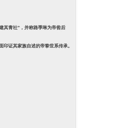
建其青社”‌，并称路季琳为帝喾后
面印证其家族自述的帝挚世系传承‌。