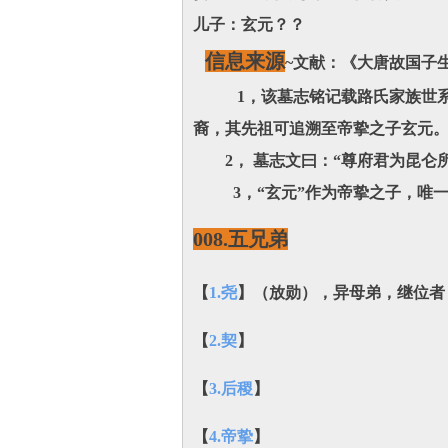
儿子：玄元‌？？
信息来源
~文献：《大唐故国子生
1，该墓志铭记载路氏家族世系
裔，其先祖可追溯至帝挚之子玄元‌
2， 墓志文曰：‌“尊府君为昆仑
3，“玄元”作为帝挚之子，‌唯一
008.五兄弟
【
1.尧
】（放勋），异母弟，继位者‌
【
2.契
】
【
3.后稷
】
【
4.帝挚
】