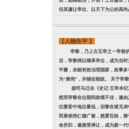
后，励精图治，开创了上古盛世，
但其谦让帝位、以天下为公的高尚
【人物生平 】
帝挚，乃上古五帝之一帝喾的次
后，帝挚得以继承帝位，成为当时
平庸，未能有效治理国家，政事多
为“唐尧”，并辅佐朝政。 关于
据司马迁在《史记·五帝本纪》
然而帝挚在位期间政绩不佳，遂由
位妻妾中地位最低，但挚在诸兄弟
而唐侯尧仁德广被，慈爱百姓，善
命所归，遂接受禅让，成为新一代