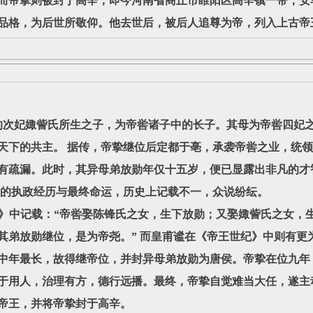
而帝挚则被封于高辛，即今河南省商丘市睢阳区高辛镇一带，安
品格，为后世所敬仰。他去世后，被后人追尊为帝，列入上古帝
妃娵訾氏所生之子，为帝喾诸子中的长子。其母为帝喾四妃之
天下的共主。 据传，帝挚继位后定都于亳，承袭帝喾之业，统
有疏漏。此时，其异母弟放勋年仅十五岁，便已显露出非凡的才
帝挚的执政经历与最终命运，历史上记载不一，众说纷纭。
中记载：“帝喾娶陈锋氏之女，生下放勋；又娶娵訾氏之女，生
其弟放勋继位，是为帝尧。” 而皇甫谧在《帝王世纪》中则有更
中年最长，故得继帝位，并封异母弟放勋为唐侯。帝挚在位九年
于用人，治理有方，德行远播。最终，帝挚自觉难当大任，遂主
帝王，并将帝挚封于高辛。