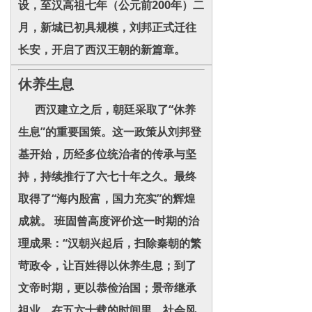
设，至汉高祖七年（公元前200年）二
月，新城已初具规模，刘邦正式迁往
长安，开启了西汉王朝的新篇章。
休养生息
西汉建立之后，朝廷采取了“休养
生息”的重要国策。这一政策从刘邦登
基开始，历经多位统治者的传承与坚
持，持续推行了六七十年之久。最终
取得了“海内殷富，国力充实”的辉煌
成就。 班固曾高度评价这一时期的治
理成果：“汉朝兴起后，扫除秦朝的繁
苛政令，让百姓得以休养生息；到了
文帝时期，更以恭俭治国；景帝继承
祖业。在五六十载的时间里，社会风