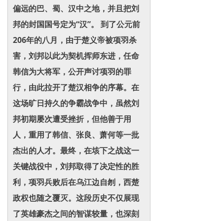
偏远的巴、蜀、汉中之地，并且把刘
邦的封国国号定为“汉”。 到了公元前
206年的八月，由于楚义帝被项羽杀
害，刘邦以此为契机挥师东进，任命
韩信为大将军，公开声讨项羽的罪
行，由此拉开了楚汉相争的序幕。在
这场旷日持久的争霸战争中，虽然刘
邦初期屡次遭受挫折，但他善于用
人，重用了韩信、张良、萧何等一批
杰出的人才。最终，在垓下之战这一
关键战役中，刘邦取得了决定性的胜
利，项羽兵败后在乌江边自刎，西楚
政权也随之覆灭。这段历史不仅展现
了英雄豪杰之间的智谋较量，也深刻