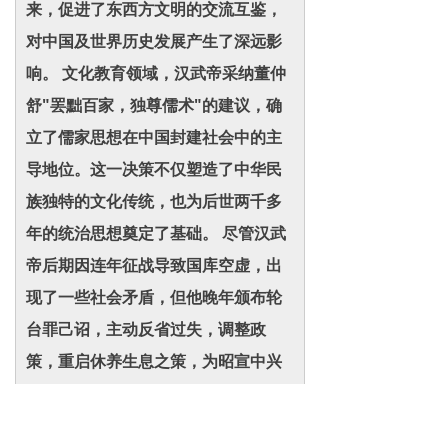
来，促进了东西方文明的交流互鉴，
对中国及世界历史发展产生了深远影
响。 文化教育领域，汉武帝采纳董仲
舒"罢黜百家，独尊儒术"的建议，确
立了儒家思想在中国封建社会中的主
导地位。这一决策不仅塑造了中华民
族独特的文化传统，也为后世两千多
年的统治思想奠定了基础。 尽管汉武
帝后期因连年征战导致国库空虚，出
现了一些社会矛盾，但他晚年颁布轮
台罪己诏，主动反省过失，调整政
策，重启休养生息之策，为昭宣中兴
打下了坚实基础。其雄才大略和勇于
自省的精神，赢得了历代史家的高度