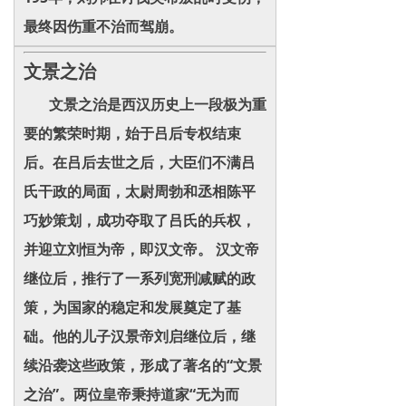
最终因伤重不治而驾崩。
文景之治
文景之治是西汉历史上一段极为重
要的繁荣时期，始于吕后专权结束
后。在吕后去世之后，大臣们不满吕
氏干政的局面，太尉周勃和丞相陈平
巧妙策划，成功夺取了吕氏的兵权，
并迎立刘恒为帝，即汉文帝。 汉文帝
继位后，推行了一系列宽刑减赋的政
策，为国家的稳定和发展奠定了基
础。他的儿子汉景帝刘启继位后，继
续沿袭这些政策，形成了著名的“文景
之治”。两位皇帝秉持道家“无为而