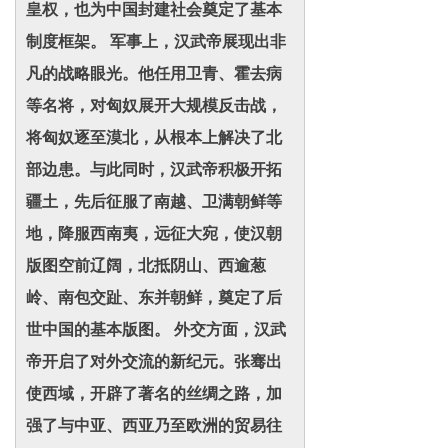
皇权，也为中国封建社会奠定了基本
制度框架。 军事上，汉武帝展现出非
凡的战略眼光。他任用卫青、霍去病
等名将，对匈奴展开大规模反击战，
将匈奴逐至漠北，从根本上解决了北
部边患。与此同时，汉武帝积极开拓
疆土，先后征服了南越、卫满朝鲜等
地，降服西南夷，远征大宛，使汉朝
版图空前辽阔，北抵阴山、西逾葱
岭、南包交趾、东并朝鲜，奠定了后
世中国的基本版图。 外交方面，汉武
帝开启了对外交流的新纪元。张骞出
使西域，开辟了著名的丝绸之路，加
强了与中亚、西亚乃至欧洲的贸易往