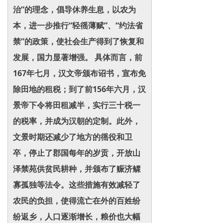
治”的理念，倡导休养生息，以农为
本，进一步推行“轻徭薄赋”、“约法省
禁”的政策，使社会生产得到了恢复和
发展，国力显著增强。 具体而言，前
167年七月，汉文帝颁布诏书，宣布免
除田地的租税；到了前156年六月，汉
景帝下令将田租减半，实行三十税一
的税率，并成为汉朝的定制。此外，
文景时期还减少了地方的徭役和卫
卒，停止了郡国每年的岁贡，开放山
泽禁苑供贫民耕种，并颁布了赈济鳏
寡孤独等法令。这些措施有效减轻了
农民的负担，使得流亡在外的百姓纷
纷返乡，人口逐渐增长，粮价也大幅