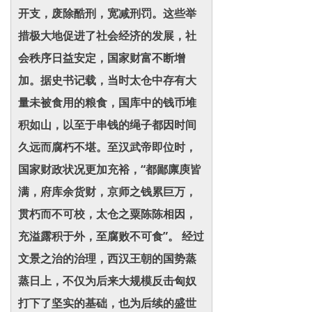
开支，废除酷刑，宽减刑罚。这些举
措极大地促进了社会经济的发展，社
会秩序日益安定，国家财富不断增
加。据史书记载，当时太仓中存有大
量未被食用的粮食，国库中的钱币堆
积如山，以至于串钱的绳子都因时间
久远而腐朽不堪。至汉武帝即位时，
国家财政状况更加充裕，“都鄙廪庾皆
满，府库余货财，京师之钱累巨万，
贯朽而不可校，太仓之粟陈陈相因，
充溢露积于外，至腐败不可食”。 经过
文景之治的治理，西汉王朝的国势蒸
蒸日上，不仅为后来大规模反击匈奴
打下了坚实的基础，也为后续的盛世