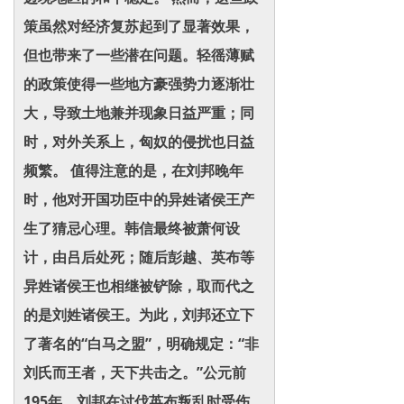
策虽然对经济复苏起到了显著效果，
但也带来了一些潜在问题。轻徭薄赋
的政策使得一些地方豪强势力逐渐壮
大，导致土地兼并现象日益严重；同
时，对外关系上，匈奴的侵扰也日益
频繁。 值得注意的是，在刘邦晚年
时，他对开国功臣中的异姓诸侯王产
生了猜忌心理。韩信最终被萧何设
计，由吕后处死；随后彭越、英布等
异姓诸侯王也相继被铲除，取而代之
的是刘姓诸侯王。为此，刘邦还立下
了著名的“白马之盟”，明确规定：“非
刘氏而王者，天下共击之。”公元前
195年，刘邦在讨伐英布叛乱时受伤，