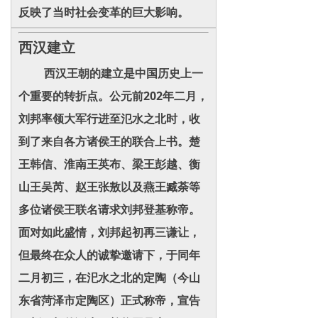
反映了当时社会变革的巨大影响。
西汉建立
西汉王朝的建立是中国历史上一
个重要的转折点。公元前202年二月，
刘邦率领大军行进至氾水之北时，收
到了来自各方诸侯王的联合上书。楚
王韩信、淮南王英布、梁王彭越、衡
山王吴芮、赵王张敖以及燕王臧荼等
多位诸侯王联名请求刘邦登基称帝。
面对如此盛情，刘邦起初再三谦让，
但最终在众人的诚挚邀请下，于同年
二月初三，在汜水之北的定陶（今山
东省菏泽市定陶区）正式称帝，宣告