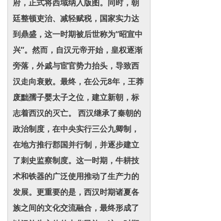
府，正式将西域纳入版图。同时，朝
廷整顿吏治、减轻赋税，国家实力达
到鼎盛，这一时期被后世称为“昭宣中
兴”。然而，自汉元帝开始，皇权逐渐
旁落，外戚与宦官势力抬头，导致西
汉走向衰败。最终，在公元8年，王莽
废黜孺子婴太子之位，建立新朝，标
志着西汉的灭亡。 西汉继承了秦朝的
政治制度，在中央实行三公九卿制，
在地方推行郡国并行制，并逐步建立
了刺史监察制度。这一时期，牛耕技
术和铁器的广泛使用推动了生产力的
发展。更重要的是，西汉时期诸夏各
族之间的文化交流融合，最终形成了