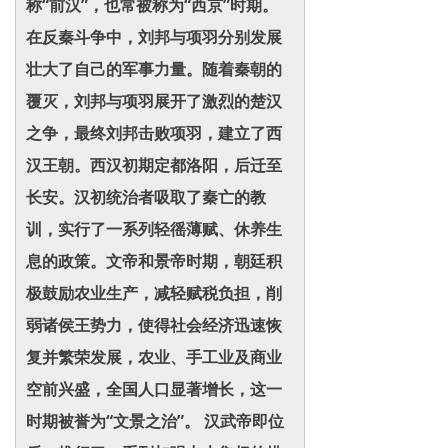
称“前汉”，也常被称为“西京”时期。
在反秦斗争中，刘邦与项羽分别发展
壮大了自己的军事力量。随着秦朝的
覆灭，刘邦与项羽展开了激烈的楚汉
之争，最终刘邦击败项羽，建立了西
汉王朝。西汉初期定都洛阳，后迁至
长安。汉初统治者吸取了秦亡的教
训，实行了一系列轻徭薄赋、休养生
息的政策。文帝和景帝时期，朝廷积
极鼓励农业生产，减轻赋税负担，削
弱诸侯王势力，使得社会经济迅速恢
复并繁荣发展，农业、手工业及商业
空前兴盛，全国人口显著增长，这一
时期被誉为“文景之治”。 汉武帝即位