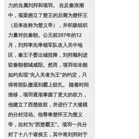
力的当属刘邦和项羽。 在反秦浪潮
中，项梁拥立了楚王的后裔为楚怀王
（后来改称为楚义帝），并积极组织
力量对抗秦朝。公元前207年的12
月，刘邦率先率领军队攻入关中地
区，秦王子婴出城投降，刘邦顺利进
驻秦朝都城咸阳。然而，项羽却未能
如约实现“先入关者为王”的约定，只
得将部队撤退到霸上驻扎。 随着时间
推移，项羽逐渐掌握了更大的权力，
他建立了西楚政权，并进行了大规模
的分封活动。他尊奉楚怀王为楚义
帝，自封为“西楚霸王”。项羽一共分
封了十八个诸侯王，其中将刘邦封于