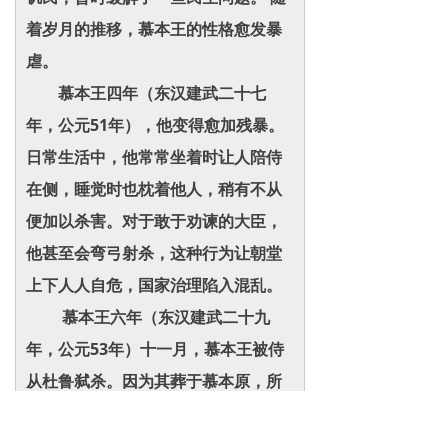
着岁月的推移，慕本王的性格愈发暴
虐。
慕本王四年（东汉建武二十七
年，公元51年），他变得愈加残暴。
日常生活中，他常常坐着时让人陪侍
在侧，睡觉时也枕着他人，稍有不从
便加以杀害。对于敢于劝谏的大臣，
他甚至会弯弓射杀，这种行为让朝堂
上下人人自危，国家治理陷入混乱。
慕本王六年（东汉建武二十九
年，公元53年）十一月，慕本王被侍
从杜鲁弑杀。因为其葬于慕本原，所
以后人便以“慕本”作为他的谥号。这
一段历史成为了警示后世君主的重要