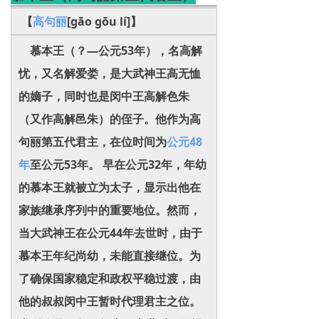
【
高句丽
[gāo gōu lí]】
慕本王（？—公元53年），名高解
忧，又名解爱娄，是大武神王高无恤
的嫡子，同时也是闵中王高解色朱
（又作高解邑朱）的侄子。他作为高
句丽第五代君主，在位时间为
公元48
年
至公元53年。 早在公元32年，年幼
的慕本王就被立为太子，显示出他在
家族继承序列中的重要地位。然而，
当大武神王在公元44年去世时，由于
慕本王年纪尚幼，未能直接继位。为
了确保国家稳定和政权平稳过渡，由
他的叔叔闵中王暂时代理君主之位。