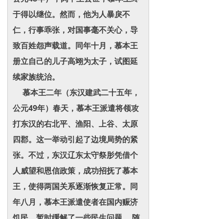
于得以继位。然而，他为人暴戾不
仁，行事乖张，对国事毫不关心，导
致百姓怨声载道。同年十月，慕本王
册立自己的儿子高翊为太子，试图延
续家族统治。
慕本王二年（东汉建武二十五年，
公元49年）春天，慕本王派遣将领攻
打东汉的右北平、渔阳、上谷、太原
四郡。这一举动引起了边境局势的紧
张。不过，东汉辽东太守祭肜凭借个
人威望和恩信政策，成功招抚了慕本
王，使得两国关系逐渐恢复正常。同
年八月，慕本王派遣使者在国内赈济
饥民，暂时缓解了一些民生问题。 随