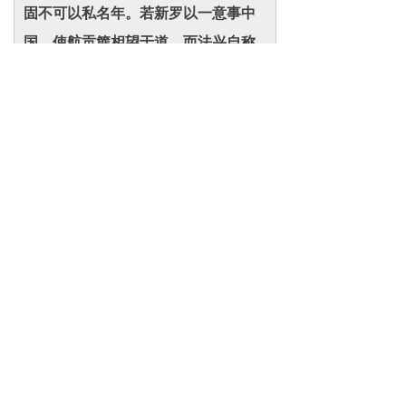
固不可以私名年。若新罗以一意事中
国，使航贡篚相望于道，而法兴自称
年号，惑矣。
《东国通鉴》：
①建号纪元，天子之事，诸侯而僭
天子之事，非所以尊大统也。法兴变
祖宗古制，始称年号，越礼犯分，僭
莫甚焉。昔周之时，吴、楚僭称王，
《春秋》夷狄之而绝之，皆所以谨名
分也。法兴之罪，不待贬绝而明矣。
厥后泰封盗窃，复僭年号，虽以丽祖
之明达，开国之初，尚袭此弊而建元
天授，未必非法兴启之也。
②法兴始崇佛教，信之既笃，奉之