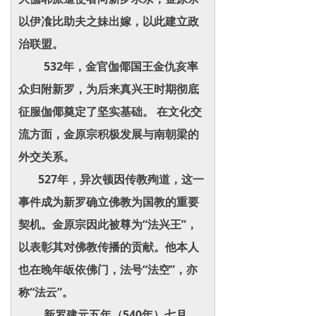
以伊飡比助夫之妹出嫁，以此建立政
治联盟。
532年，金官伽倻国王金仇亥率
众归附新罗，为后来真兴王时期彻底
征服伽倻奠定了坚实基础。 在文化交
流方面，金原宗积极发展与南朝梁的
外交关系。
527年，异次顿因传教殉道，这一
事件成为新罗确立佛教为国教的重要
契机。金原宗因此被尊为“法兴王”，
以表彰其对佛教传播的贡献。他本人
也在晚年皈依佛门，法号“法空”，亦
称“法云”。
新罗建元五年（540年）七月，