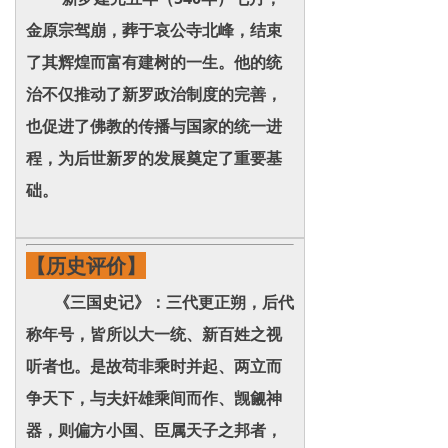
金原宗驾崩，葬于哀公寺北峰，结束
了其辉煌而富有建树的一生。他的统
治不仅推动了新罗政治制度的完善，
也促进了佛教的传播与国家的统一进
程，为后世新罗的发展奠定了重要基
础。
【历史评价】
《三国史记》：三代更正朔，后代
称年号，皆所以大一统、新百姓之视
听者也。是故苟非乘时并起、两立而
争天下，与夫奸雄乘间而作、觊觎神
器，则偏方小国、臣属天子之邦者，