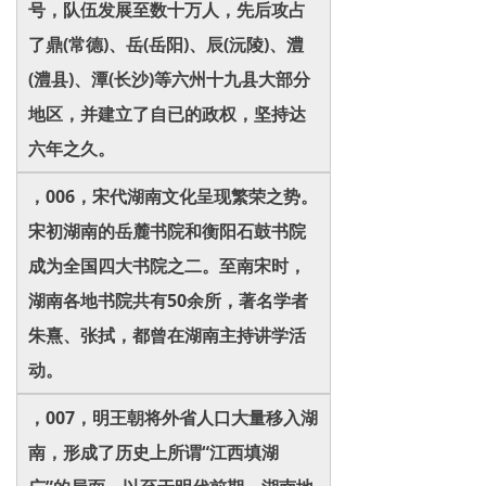
号，队伍发展至数十万人，先后攻占
了鼎(常德)、岳(岳阳)、辰(沅陵)、澧
(澧县)、潭(长沙)等六州十九县大部分
地区，并建立了自已的政权，坚持达
六年之久。
，006，宋代湖南文化呈现繁荣之势。
宋初湖南的岳麓书院和衡阳石鼓书院
成为全国四大书院之二。至南宋时，
湖南各地书院共有50余所，著名学者
朱熹、张拭，都曾在湖南主持讲学活
动。
，007，明王朝将外省人口大量移入湖
南，形成了历史上所谓“江西填湖