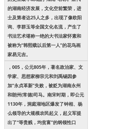
的湖南经济发展，文化空前繁荣，进
士及第者达25人之多，出现了像欧阳
询、李群玉等全国文化名流，产生了
书法艺术堪称一绝的大书法家怀素和
被称为“韩熙载以后第一人”的花鸟画
家易元吉。
，005，公元805年，著名政治家、文
学家、思想家柳宗元和刘禹锡因参
加“永贞革新”失败，被贬为湖南永州
和朗州(常德)司马。南宋时期，即公元
1130年，洞庭湖地区爆发了钟相、杨
么领导的大规模农民起义，起义军提
出了“等贵贱，均贫富”的纲领性口