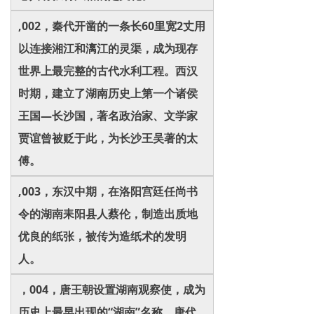
,002，秦代开凿的一条长60里宽2丈用
以连接湘江和漓江的灵渠，成为现存
世界上最完整的古代水利工程。西汉
时期，建立了湖南历史上第一个诸侯
王国—长沙国，著名政治家、文学家
贾谊曾被贬于此，为长沙王吴著的太
傅。
,003，东汉中期，在洛阳宫廷任尚书
令的湖南耒阳县人蔡伦，制造出质地
优良的纸张，被传为造纸术的发明
人。
，004，唐王朝设置湖南观察使，成为
历史上最早出现的“湖南”名称。唐代