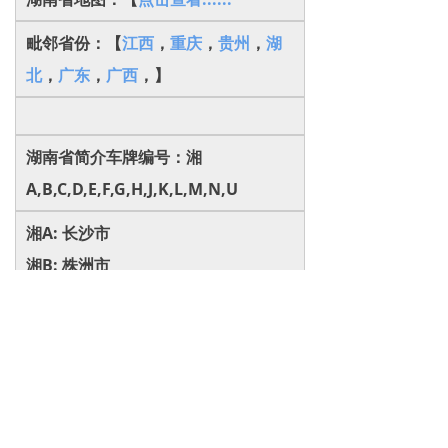
毗邻省份：【
江西
，
重庆
，
贵州
，
湖
北
，
广东
，
广西
，
】
湖南省简介车牌编号：湘
A,B,C,D,E,F,G,H,J,K,L,M,N,U
湘A: 长沙市
湘B: 株洲市
湘C: 湘潭市
湘D: 衡阳市
湘E: 邵阳市
湘F: 岳阳市
湘G: 张家界市