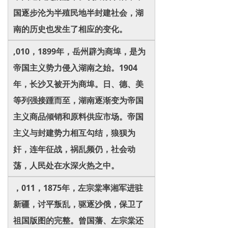
国逐步沦为半殖民地半封建社会，湖
南的历史也发生了相应的变化。
,010，1899年，岳州辟为商埠，是为
帝国主义势力侵入湖南之始。1904
年，长沙又被开为商埠。日、德、美
等列强接踵而至，湖南逐渐变为帝国
主义商品倾销和原料供应市场。帝国
主义与封建势力相互勾结，狼狈为
奸，连年征战，祸乱频仍，社会动
荡，人民处在水深火热之中。
，011，1875年，左宗棠率湘军进驻
新疆，讨平叛乱，驱逐沙俄，保卫了
祖国版图的完整。曾国藩、左宗棠还