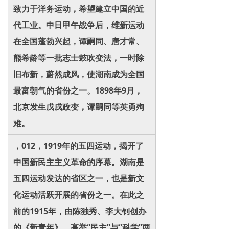
致力于洋务运动，希望建立中国的近
代工业。中日甲午战争后，维新运动
在全国蓬勃兴起，谭嗣同、唐才常、
熊希龄等一批志士鼓吹变法，一时除
旧布新，蔚然成风，使湖南成为全国
最富朝气的省份之一。1898年9月，
北京发生戊戌政变，谭嗣同等英勇殉
难。
，012，1919年的五四运动，揭开了
中国新民主主义革命的序幕。湖南是
五四运动发达的省区之一，也是新文
化运动活跃开展的省份之一。在此之
前的1915年，由陈独秀、李大钊创办
的《新青年》，高举“民主”与“科学”两