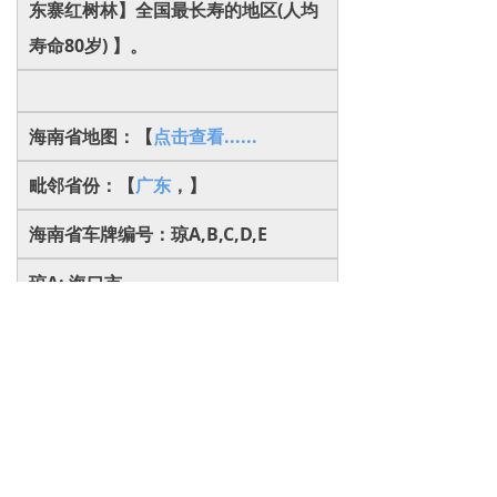
东寨红树林】全国最长寿的地区(人均
寿命80岁) 】。
海南省地图：【
点击查看......
毗邻省份：【
广东
，
】
海南省车牌编号：琼A,B,C,D,E
琼A: 海口市
琼B: 三亚市
琼C: 琼海市
琼D: 五指山市
琼E: 洋浦开发区
海南省平均气温：23℃~29℃