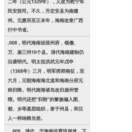
二年（公元1329年），又改为乾宁军
民安抚司。不久，升定安县为南建
州。元惠宗至正末年，海南改隶广西
行中书省。
,008，明代海南设琼州府，领儋、
万、崖三州10个县。清代海南建制仍
沿袭明代。明太祖洪武元年戊申
（1368年）三月，明军挥师南征，至
六月，元朝海南海北道和海南分府元
帅归降。明代南海诸岛改归崖州管
辖。明代还把“归附”的黎族编入图、
都、乡等基层组织，隶于州县，和汉
人一样纳粮当差。
，009，清代，于海南设置琼崖道。下