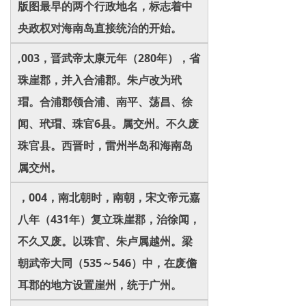
版图最早的两个行政地名，标志着中
央政权对海南岛直接统治的开始。
,003，晋武帝太康元年（280年），省
珠崖郡，并入合浦郡。朱卢改为玳
瑁。合浦郡领合浦、南平、荡昌、徐
闻、玳瑁、珠官6县。属交州。不久废
珠官县。西晋时，雷州半岛和海南岛
属交州。
，004，南北朝时，南朝，宋文帝元嘉
八年（431年）复立珠崖郡，治徐闻，
不久又废。以珠官、朱卢属越州。梁
朝武帝大同（535～546）中，在废儋
耳郡的地方设置崖州，统于广州。