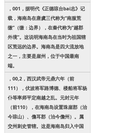
，001，据明代《正德琼台bai志》记
载，海南岛在唐虞三代称为“南服荒
缴”（缴：边界），在秦代称为“越郡
外境”。这说明海南岛在当时为祖国辖
区荒远的边界。海南岛是四大流放地
之一，主要是崖州，位于中国最南
端。
，00,2，西汉武帝元鼎六年（前
111），伏波将军路博德、楼船将军杨
仆等率师平定南越之乱。元封元年
（前110），在海南岛设置珠崖郡（治
今琼山）、儋耳郡（治今儋州）。属
交州刺史管辖。这是海南岛归入中国