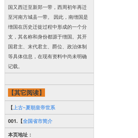
国又西迁至新郑一带，西周初年再迁
至河南方城县一带。 因此，南缯国是
缯国在历史迁徙过程中形成的一个分
支，其名称和身份都源于缯国。其开
国君主、末代君主、爵位、政治体制
等具体信息，在现有资料中尚未明确
记载。
【其它阅读】
【
上古~
夏朝
皇帝世系
001.【
全国省市简介
本页地址：