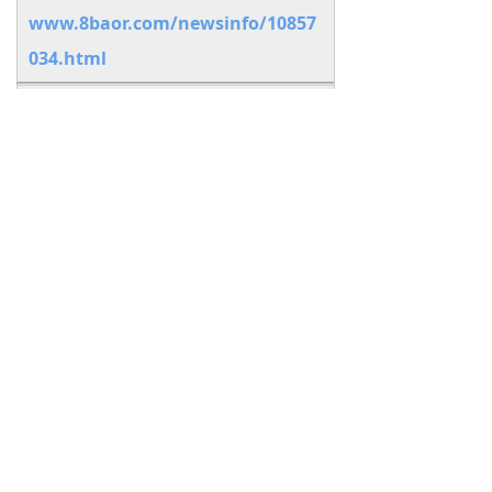
www.8baor.com/newsinfo/10857
034.html
=====
下一篇：
无
夏.商
年号
首页
粤ICP备15095840号-1
本站为个人网站，网站收录 联系~