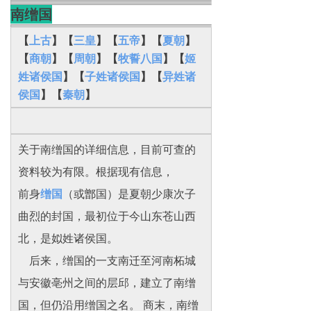
南缯国
【
上古
】【
三皇
】【
五帝
】【
夏朝
】
【
商朝
】【
周朝
】【
牧誓八国
】【
姬
姓诸侯国
】【
子姓诸侯国
】【
异姓诸
侯国
】
【
秦朝
】
关于南缯国的详细信息，目前可查的
资料较为有限。根据现有信息，
前身
缯国
（或鄫国）是夏朝少康次子
曲烈的封国，最初位于今山东苍山西
北，是姒姓诸侯国。
后来，缯国的一支南迁至河南柘城
与安徽亳州之间的层邱，建立了南缯
国，但仍沿用缯国之名。 商末，南缯