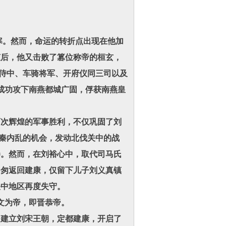
。然而，命运的转折点出现在他加
随后，他又击败了篡位称帝的桓玄，
为侍中、车骑将军、开府仪同三司以及
成功攻下南燕都城广固，俘获南燕皇
次辉煌的军事胜利，不仅巩固了刘
后秦内乱的机会，发动北伐关中的战
秦。然而，在刘裕心中，取代司马氏
匆匆返回建康，仅留下儿子刘义真镇
关中地区再度失守。
文为帝，即晋恭帝。
，建立刘宋王朝，定都建康，开启了