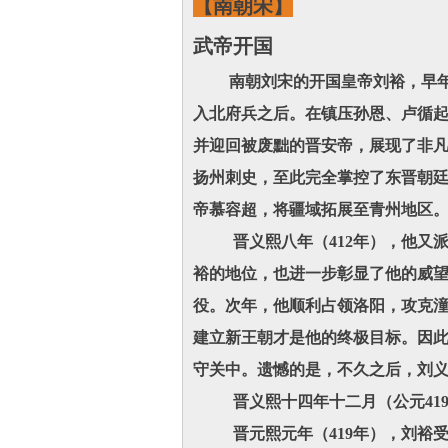
【南朝宋】
武帝开国
南朝刘宋的开国皇帝刘裕，早年的
入北府兵之后。在镇压孙恩、卢循
并迎回被废黜的晋安帝，展现了非凡
扬州刺史，至此完全掌控了东晋朝廷
帝慕容超，将疆域拓展至青州地区
晋义熙八年（412年），他又派
裕的地位，也进一步彰显了他的威望
役。次年，他顺利占领洛阳，攻克
建立新王朝才是他的终极目标。因
守关中。遗憾的是，不久之后，刘
晋义熙十四年十二月（公元419
晋元熙元年（419年），刘裕受