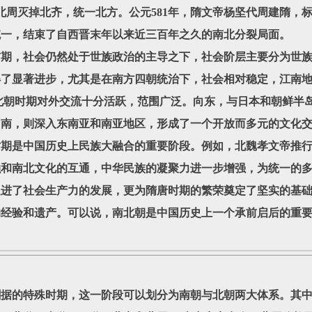
，北周灭掉北齐，统一北方。公元581年，隋文帝杨坚代周建隋，
统一，结束了自西晋末年以来近三百年之久的南北分裂局面。
期，社会仍然处于世族政治的主导之下，社会阶层主要分为世族
得了显著进步，尤其是在南方四朝统治下，社会相对稳定，江南
北朝时期对外交流十分活跃，范围广泛。向东，与日本和朝鲜半
向南，则深入东南亚和南亚地区，形成了一个开放而多元的文化
期是中国历史上民族大融合的重要阶段。例如，北魏孝文帝推行
和南北文化的互通，中华民族的凝聚力进一步增强，为统一的多
促进了社会生产力的发展，更为隋唐时期的繁荣奠定了坚实的基
的经验和遗产。可以说，南北朝是中国历史上一个承前启后的重
的特殊时期，这一阶段可以划分为南朝与北朝两大体系。其中