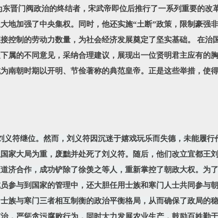
为东晋门阀政治的终结者，宋武帝即位后推行了一系列重要的改
大地加强了中央集权。同时，他还实施“土断”政策，限制豪强
接控制的劳动力数量，为社会经济发展奠定了坚实基础。 在治
取下属的不同意见，采纳合理建议，展现出一位贤明君主应有的
成为南朝时期以开明、节俭著称的典范皇帝。正是这些举措，使
刘义符继位。然而，刘义符因沉迷于嬉戏玩乐而失德，未能履行
国家大局为重，废黜并处死了刘义符。随后，他们改立宜都王刘
檀道济合作，成功铲除了徐羡之等人，重新掌控了朝政大权。为
成员参与到国家的管理中，还大胆任用士族和寒门人士共同参与
士族与寒门三者相互制衡的政治平衡格局，从而确保了政局的稳
吏治，严惩贪污腐败行为，同时大力发展农业生产，鼓励百姓勤