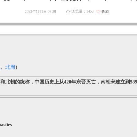
浏览量：
1458
2023年1月1日
07:29
ꄀ
收藏
ꄘ
魏
、
北周
）
南朝和北朝的统称，中国历史上从420年东晋灭亡，南朝宋建立到5
sties