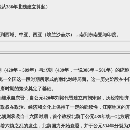
法从386年北魏建立算起）
西到西域、中亚、西亚（埃兰沙赫尔），南到东南亚与印度。
（420年－589年）与北朝（439年，一说386年－581年）的
朝统一全国这一段时期所形成的南北对峙局面。这一历史阶段在中
隋唐时期的繁荣奠定了基础。
承自东晋，自公元420年刘裕代晋建立南朝宋起，历经南朝齐
朝政权在政治、经济和文化上保持了一定的延续性，江南地区的
北朝则承袭自十六国时期，首个政权北魏于公元439年统一北方
着六镇之乱的发生，北魏国力开始衰退，并于公元534年分裂为