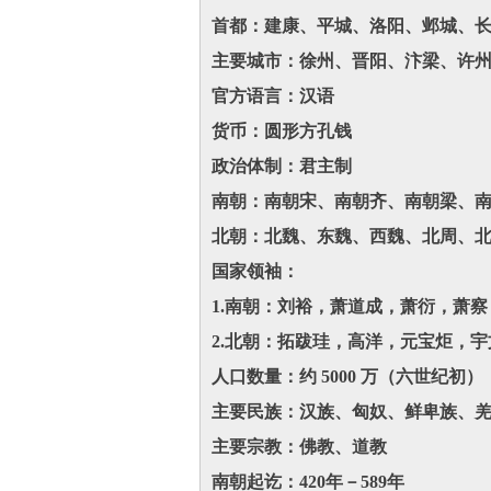
首都：建康、平城、洛阳、邺城、
主要城市：徐州、晋阳、汴梁、许
官方语言：汉语
货币：圆形方孔钱
政治体制：君主制
南朝：南朝宋、南朝齐、南朝梁、
北朝：北魏、东魏、西魏、北周、
国家领袖：
1.南朝：刘裕，萧道成，萧衍，萧
2.北朝：拓跋珪，高洋，元宝炬，
人口数量：约 5000 万（六世纪初）
主要民族：汉族、匈奴、鲜卑族、
主要宗教：佛教、道教
南朝起讫：420年－589年