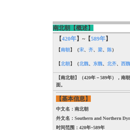
南北朝【概述】
【
420年
】~【
589年
】
【
南朝
】（
宋
、
齐
、
梁
、
陈
）
【
北朝
】（
北魏
、
东魏
、
北齐
、
西
【南北朝】（420年－589年），
面。
【基本信息】
中文名：南北朝
外文名：Southern and Northern Dyna
时间范围：420年~589年