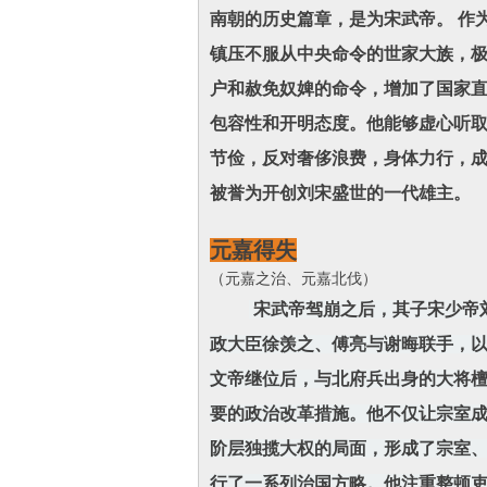
南朝的历史篇章，是为宋武帝。 作
镇压不服从中央命令的世家大族，极
户和赦免奴婢的命令，增加了国家直
包容性和开明态度。他能够虚心听
节俭，反对奢侈浪费，身体力行，
被誉为开创刘宋盛世的一代雄主。
元嘉得失
（元嘉之治、元嘉北伐）
宋武帝驾崩之后，其子宋少帝
政大臣徐羡之、傅亮与谢晦联手，以
文帝继位后，与北府兵出身的大将
要的政治改革措施。他不仅让宗室
阶层独揽大权的局面，形成了宗室、
行了一系列治国方略。他注重整顿