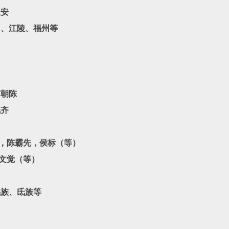
长安
州、江陵、福州等
南朝陈
北齐
察，陈霸先，侯标（等）
宇文觉（等）
羌族、氐族等