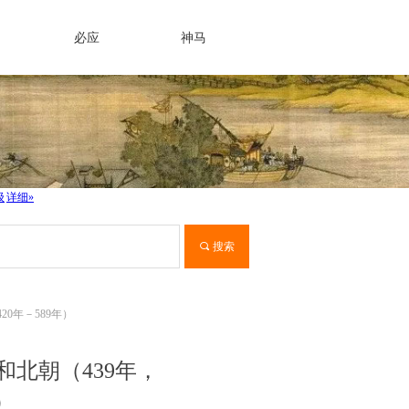
必应
神马
끠
搜索
20年－589年）
）和北朝（439年，
）