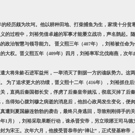
经历颇为坎坷。他以耕种田地、打柴捕鱼为生，家境十分贫寒
起义的过程中，刘裕凭借卓越的军事才能屡立战功，声名鹊起。
的政治智慧与领导能力。 晋义熙三年（407年），刘裕被任命
的大权。晋义熙五年（409年）四月，刘裕率军北伐南燕，次年
。
遣大将朱龄石进军益州，一举消灭了割据一方的谯纵势力。这两
。 为了追求更大的功绩，晋义熙十二年（416年），刘裕抓住
潼关，直捣后秦国都长安，俘虏了后秦皇帝姚泓，彻底灭掉了后
此，当得知心腹刘穆之病逝的消息后，他担心政局发生变化，便
义真遭到夏国赫连勃勃的袭击，最终只身逃回，导致刚刚得手的
年1月），刘裕采取果断行动，诛杀晋安帝，另立琅琊王司马德
封为宋王。次年六月，他接受晋恭帝的“禅让”，正式登基称帝