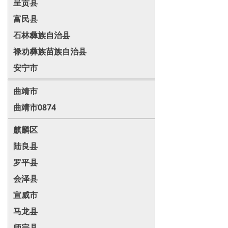
呈贡县
富民县
石林彝族自治县
禄劝彝族苗族自治县
安宁市
曲靖市
曲靖市0874
麒麟区
陆良县
罗平县
会泽县
宣威市
马龙县
师宗县