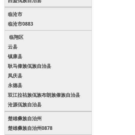
西盟佤族自治县
临沧市
临沧市0883
临翔区
云县
镇康县
耿马傣族佤族自治县
凤庆县
永德县
双江拉祜族佤族布朗族傣族自治县
沧源佤族自治县
楚雄彝族自治州
楚雄彝族自治州0878