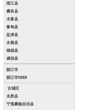
绥江县
彝良县
水富县
鲁甸县
盐津县
永善县
镇雄县
威信县
丽江市
丽江市0888
古城区
永胜县
宁蒗彝族自治县