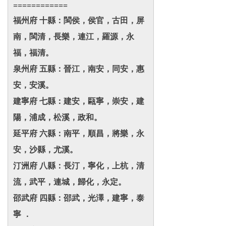
============
福州府 十縣：閩侯，侯官，古田，屏
南，閩清，長樂，連江，羅源，永
福，福清。
泉州府 五縣：晉江，南安，同安，惠
安，安溪。
建寧府 七縣：建安，甌寧，崇安，建
陽，浦成，松溪，政和。
延平府 六縣：南平，順昌，將樂，永
安，沙縣，尤溪。
汀洲府 八縣：長汀，寧化，上杭，清
流，武平，連城，歸化，永定。
邵武府 四縣：邵武，光澤，建寧，泰
寧 ．