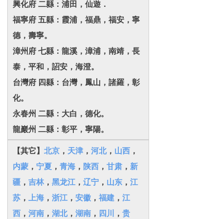
興化府 二縣：浦田，仙遊．
福寧府 五縣：霞浦，福鼎，福安，寧
德，壽寧。
漳州府 七縣：龍溪，漳浦，南靖，長
泰，平和，詔安，海澄。
台灣府 四縣：台灣，鳳山，諸羅，彰
化。
永春州 二縣：大白，德化。
龍巖州 二縣：彰平，寧陽。
【其它】
北京
，
天津
，
河北
，
山西
，
内蒙
，
宁夏
，
青海
，
陕西
，
甘肃
，
新
疆
，
吉林
，
黑龙江
，
辽宁
，
山东
，
江
苏
，
上海
，
浙江
，
安徽
，
福建
，
江
西
，
河南
，
湖北
，
湖南
，
四川
，
贵