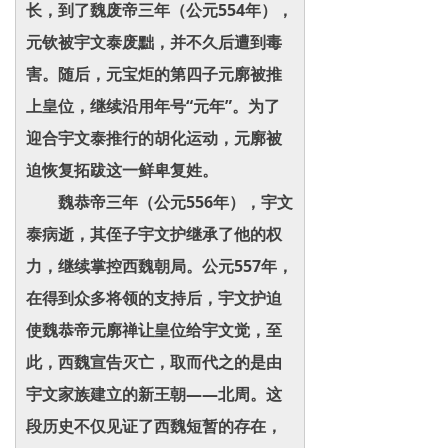
长，到了魏废帝三年（公元554年），
元钦被宇文泰废黜，并不久后遭到毒
害。随后，元宝炬的第四子元廓被推
上皇位，继续沿用年号“元年”。为了
迎合宇文泰推行的胡化运动，元廓被
迫恢复拓跋这一鲜卑复姓。
魏恭帝三年（公元556年），宇文
泰病逝，其侄子宇文护继承了他的权
力，继续掌控西魏朝局。公元557年，
在得到众多将领的支持后，宇文护迫
使魏恭帝元廓禅让皇位给宇文觉，至
此，西魏宣告灭亡，取而代之的是由
宇文家族建立的新王朝——北周。这
段历史不仅见证了西魏短暂的存在，