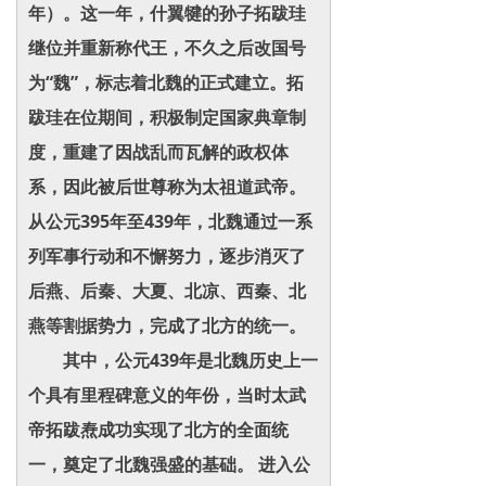
年）。这一年，什翼犍的孙子拓跋珪
继位并重新称代王，不久之后改国号
为“魏”，标志着北魏的正式建立。拓
跋珪在位期间，积极制定国家典章制
度，重建了因战乱而瓦解的政权体
系，因此被后世尊称为太祖道武帝。
从公元395年至439年，北魏通过一系
列军事行动和不懈努力，逐步消灭了
后燕、后秦、大夏、北凉、西秦、北
燕等割据势力，完成了北方的统一。
其中，公元439年是北魏历史上一
个具有里程碑意义的年份，当时太武
帝拓跋焘成功实现了北方的全面统
一，奠定了北魏强盛的基础。 进入公