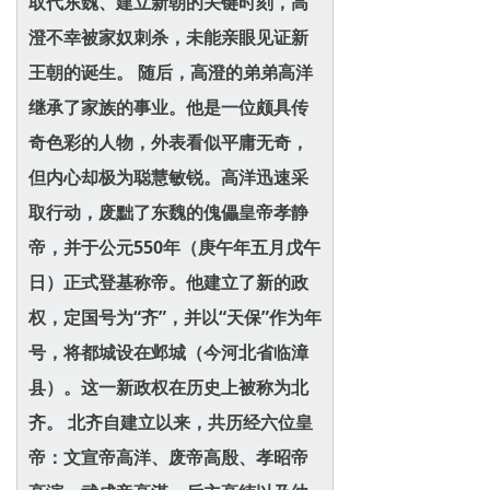
取代东魏、建立新朝的关键时刻，高
澄不幸被家奴刺杀，未能亲眼见证新
王朝的诞生。 随后，高澄的弟弟高洋
继承了家族的事业。他是一位颇具传
奇色彩的人物，外表看似平庸无奇，
但内心却极为聪慧敏锐。高洋迅速采
取行动，废黜了东魏的傀儡皇帝孝静
帝，并于公元550年（庚午年五月戊午
日）正式登基称帝。他建立了新的政
权，定国号为“齐”，并以“天保”作为年
号，将都城设在邺城（今河北省临漳
县）。这一新政权在历史上被称为北
齐。 北齐自建立以来，共历经六位皇
帝：文宣帝高洋、废帝高殷、孝昭帝