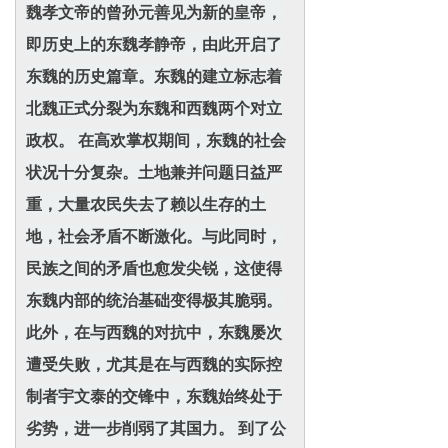
魏孝文帝的曾孙元善见为新的皇帝，
即历史上的东魏孝静帝，由此开启了
东魏的历史篇章。东魏的建立标志着
北魏正式分裂为东魏和西魏两个对立
政权。 在高欢掌权期间，东魏的社会
状况十分复杂。土地兼并问题日益严
重，大量农民失去了赖以生存的土
地，社会矛盾不断激化。与此同时，
民族之间的矛盾也愈发尖锐，这使得
东魏内部的统治基础变得极其脆弱。
此外，在与西魏的对抗中，东魏屡次
遭受失败，尤其是在与西魏的实际控
制者宇文泰的交锋中，东魏始终处于
劣势，进一步削弱了其国力。 到了公