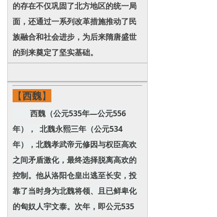
的存在不仅巩固了北方地区的统一局
面，还通过一系列改革措施推动了民
族融合和社会进步，为后来隋唐盛世
的到来奠定了坚实基础。
【
西魏
】
西魏（公元535年—公元556
年）， 北魏永熙三年（公元534
年），北魏孝武帝元修因与权臣高欢
之间矛盾激化，最终选择脱离高欢的
控制。他从洛阳仓皇出逃至长安，投
靠了当时身为北魏将领、且已鲜卑化
的匈奴人宇文泰。次年，即公元535