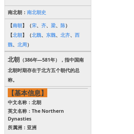
南北朝：
南北朝史
【
南朝
】（
宋
、
齐
、
梁
、
陈
）
【
北朝
】（
北魏
、
东魏
、
北齐
、
西
魏
、
北周
）
北朝
（386年—581年），指中国南
北朝时期存在于北方五个朝代的总
称。
【基本信息】
中文名称：北朝
英文名称：The Northern
Dynasties
所属洲：亚洲