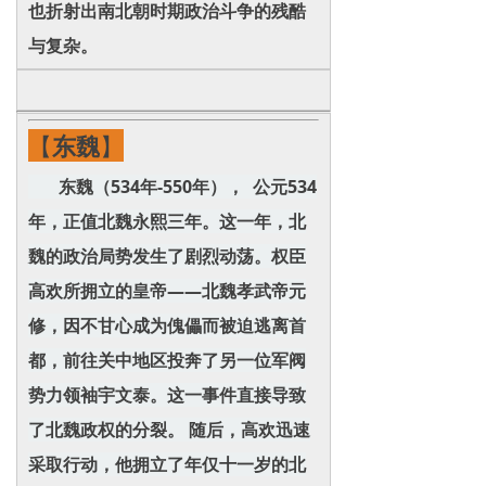
也折射出南北朝时期政治斗争的残酷
与复杂。
【
东魏
】
东魏（534年-550年）， 公元534
年，正值北魏永熙三年。这一年，北
魏的政治局势发生了剧烈动荡。权臣
高欢所拥立的皇帝——北魏孝武帝元
修，因不甘心成为傀儡而被迫逃离首
都，前往关中地区投奔了另一位军阀
势力领袖宇文泰。这一事件直接导致
了北魏政权的分裂。 随后，高欢迅速
采取行动，他拥立了年仅十一岁的北