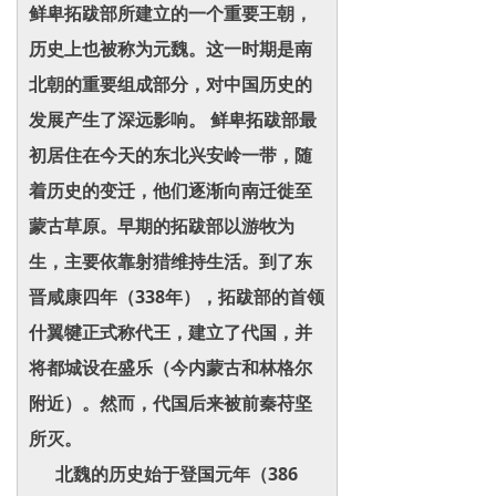
鲜卑拓跋部所建立的一个重要王朝，
历史上也被称为元魏。这一时期是南
北朝的重要组成部分，对中国历史的
发展产生了深远影响。 鲜卑拓跋部最
初居住在今天的东北兴安岭一带，随
着历史的变迁，他们逐渐向南迁徙至
蒙古草原。早期的拓跋部以游牧为
生，主要依靠射猎维持生活。到了东
晋咸康四年（338年），拓跋部的首领
什翼犍正式称代王，建立了代国，并
将都城设在盛乐（今内蒙古和林格尔
附近）。然而，代国后来被前秦苻坚
所灭。
北魏的历史始于登国元年（386