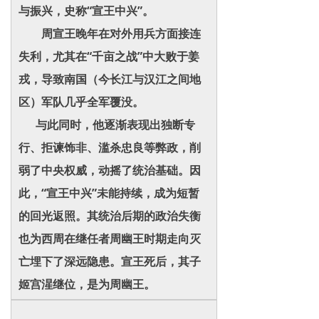
与振兴，史称“宣王中兴”。
周宣王晚年在对外用兵方面接连
失利，尤其在“千亩之战”中大败于姜
戎，导致南国（今长江与汉江之间地
区）军队几乎全军覆没。
与此同时，他逐渐表现出独断专
行、拒谏饰非、滥杀忠良等弊政，削
弱了中央权威，动摇了统治基础。因
此，“宣王中兴”未能持续，成为短暂
的回光返照。其统治后期的政治失衡
也为西周在继任者周幽王时期走向灭
亡埋下了深远隐患。宣王死后，其子
姬宫湦继位，是为周幽王。