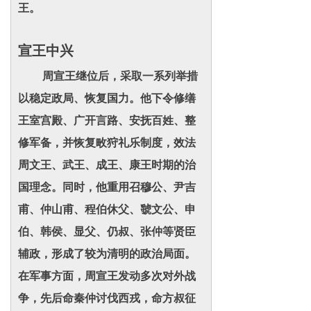
王。
宣王
中兴
周宣王继位后，采取一系列举措
以稳定政局、恢复国力。他下令修缮
王室宫殿、广开言路、安抚百姓、整
修军备，并恢复畋狩礼乐制度，效法
周文王、武王、成王、康王时期的治
国理念。同时，他重用召穆公、尹吉
甫、仲山甫、程伯休父、虢文公、申
伯、韩侯、显父、仍叔、张仲等贤臣
辅政，形成了较为清明的政治局面。
在军事方面，周宣王发动多次对外战
争，先后命秦仲讨伐西戎，命方叔征