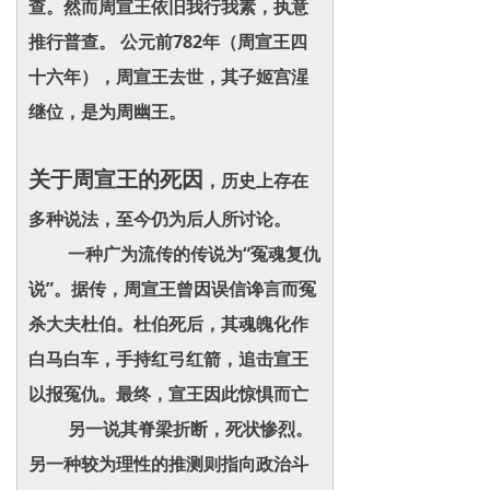
查。然而周宣王依旧我行我素，执意
推行普查。 公元前782年（周宣王四
十六年），周宣王去世，其子姬宫湦
继位，是为周幽王。
关于周宣王的死因
，历史上存在
多种说法，至今仍为后人所讨论。
一种广为流传的传说为“冤魂复仇
说”。据传，周宣王曾因误信谗言而冤
杀大夫杜伯。杜伯死后，其魂魄化作
白马白车，手持红弓红箭，追击宣王
以报冤仇。最终，宣王因此惊惧而亡
另一说其脊梁折断，死状惨烈。
另一种较为理性的推测则指向政治斗