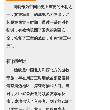
周朝作为中国历史上重要的王朝之
一，其在军事上的成就尤为突出，尤
其是在周宣王时期，通过一系列对外
征讨，有效地巩固了国家的边疆安
全，恢复了王室的威信，史称“宣王中
兴”。
征伐猃狁
猃狁是中国北方和西北方的游牧
部族，早在周厉王时期就曾频繁侵扰
镐京周边地区，掠夺财物和人口。当
时，大臣武公派遣将领多友率军反
击，成功击退了入侵者。到了前823年
（周宣王五年）六月，猃狁再度南