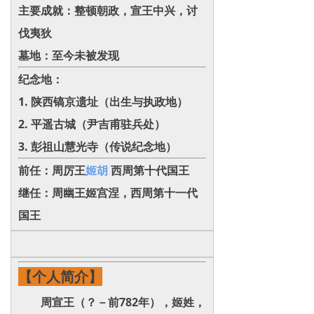
主要成就：整顿朝政，宣王中兴，讨
伐夷狄
墓地：至今未被发现
纪念地：
‌1. 陕西镐京遗址（出生与执政地）‌
‌2. 平遥古城（尹吉甫驻兵处）‌
‌3. 彭祖山慧光寺（传说纪念地）
前任：周厉王
姬胡
西周第十代国王
继任：周幽王姬宫涅，西周第十一代
国王
【个人简介】
周宣王（？－前782年），姬姓，