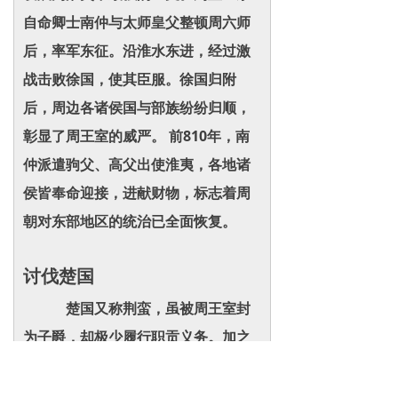
自命卿士南仲与太师皇父整顿周六师
后，率军东征。沿淮水东进，经过激
战击败徐国，使其臣服。徐国归附
后，周边各诸侯国与部族纷纷归顺，
彰显了周王室的威严。 前810年，南
仲派遣驹父、高父出使淮夷，各地诸
侯皆奉命迎接，进献财物，标志着周
朝对东部地区的统治已全面恢复。
讨伐楚国
楚国又称荆蛮，虽被周王室封
为子爵，却极少履行职贡义务。加之
周天子对楚国发展的压制、对楚君的
轻视以及楚国君主僭越称王，导致楚