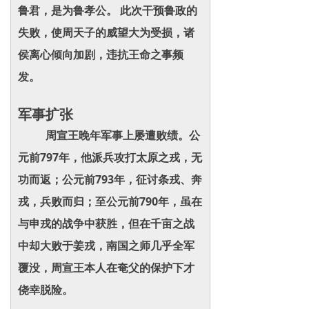
鲁君，是为鲁孝公。 此次干预鲁政的
失败，使周天子的威望大为受损，诸
侯离心倾向加剧，违抗王命之事频
发。
军事扩张
周宣王晚年军事上屡遭败绩。公
元前797年，他派兵攻打太原之戎，无
功而返；公元前793年，征讨条戎、奔
戎，兵败而归；至公元前790年，虽在
与申戎的战争中获胜，但在千亩之战
中却大败于姜戎，南国之师几乎全军
覆没，周宣王本人在奄父的保护下才
侥幸脱险。