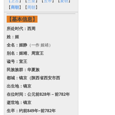
【上古
】【
三皇
】【
五帝
】【
夏朝
】
【
商朝
】【
周朝
】
【基本信息】
所处时代：西周
姓：姬
全名：姬静
（一作 姬靖）
别名：姬靖、周宣王
谥号：宣王
民族族群：华夏族
都城：镐京‌（陕西省西安市西
出生地：镐京‌
在位时间：公元前828年－前782年
逝世地：镐京‌
生卒：约前849年~前782年