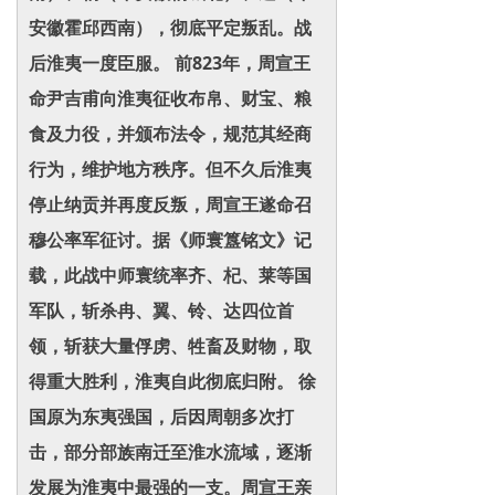
安徽霍邱西南），彻底平定叛乱。战
后淮夷一度臣服。 前823年，周宣王
命尹吉甫向淮夷征收布帛、财宝、粮
食及力役，并颁布法令，规范其经商
行为，维护地方秩序。但不久后淮夷
停止纳贡并再度反叛，周宣王遂命召
穆公率军征讨。据《师寰簋铭文》记
载，此战中师寰统率齐、杞、莱等国
军队，斩杀冉、翼、铃、达四位首
领，斩获大量俘虏、牲畜及财物，取
得重大胜利，淮夷自此彻底归附。 徐
国原为东夷强国，后因周朝多次打
击，部分部族南迁至淮水流域，逐渐
发展为淮夷中最强的一支。周宣王亲