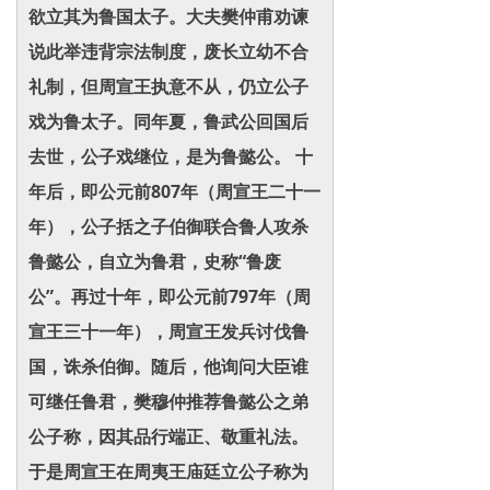
欲立其为鲁国太子。大夫樊仲甫劝谏
说此举违背宗法制度，废长立幼不合
礼制，但周宣王执意不从，仍立公子
戏为鲁太子。同年夏，鲁武公回国后
去世，公子戏继位，是为鲁懿公。 十
年后，即公元前807年（周宣王二十一
年），公子括之子伯御联合鲁人攻杀
鲁懿公，自立为鲁君，史称“鲁废
公”。再过十年，即公元前797年（周
宣王三十一年），周宣王发兵讨伐鲁
国，诛杀伯御。随后，他询问大臣谁
可继任鲁君，樊穆仲推荐鲁懿公之弟
公子称，因其品行端正、敬重礼法。
于是周宣王在周夷王庙廷立公子称为