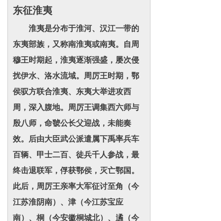
东征淮夷
淮夷是分布于淮河、汉江一带的
东夷部族，又称南淮夷或南夷。自周
穆王时期起，淮夷逐渐强盛，屡次侵
扰伊水、洛水流域。周厉王时期，鄂
侯驭方联合淮夷、东夷大举进攻西
周，深入腹地。周厉王调集西六师与
殷八师，命虢公长父迎战，未能奏
效。后由大臣武公派遣属下禹率兵车
百辆、甲士二百、徒兵千人参战，最
终击退联军，俘获鄂侯，灭亡鄂国。
此后，周厉王亲率大军征讨至角（今
江苏淮阴南）、津（今江苏宝应
南）、桐（今安徽桐城北）、遹（今