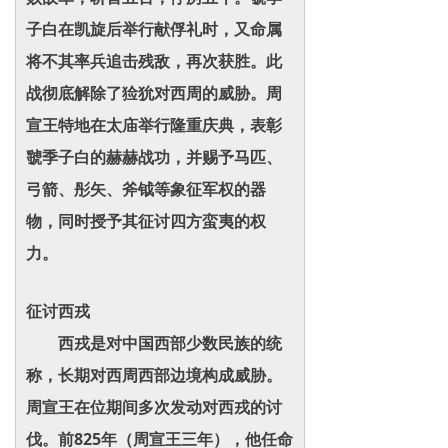
子白在凯旋后举行献俘礼时，又命属
将不其率兵追击残敌，再次获胜。此
战彻底解除了猃狁对西周的威胁。周
宣王特地在太庙举行隆重庆典，表彰
虢季子白的赫赫战功，并赐予马匹、
弓箭、彤矢、斧钺等象征军权的器
物，同时授予其征讨四方蛮夷的权
力。
征讨西戎
西戎是对中国西部少数民族的统
称，长期对西周西部边境构成威胁。
周宣王在位期间多次发动对西戎的讨
伐。前825年（周宣王三年），他任命