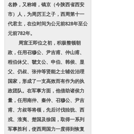
名静，又称靖，镐京（今陕西省西安
市）人，为周厉王之子，西周第十一
代君主，在位时间为公元前828年至公
元前782年。
周宣王即位之初，积极整顿朝
政，任用召穆公、尹吉甫、仲山甫、
程伯休父、虢文公、申伯、韩侯、显
父、仍叔、张仲等贤能之士辅佐治理
国家，形成了一支高效而有作为的执
政团队。在军事方面，他借助诸侯力
量，任用南仲、秦仲、召穆公、尹吉
甫、方叔等将领，先后讨伐猃狁、西
戎、淮夷、楚国及徐国，取得一系列
军事胜利，使西周国力一度得到恢复