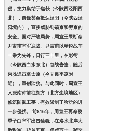
侵，主力集结于焦获（今陕西泾阳西
北），前锋甚至抵达泾阳（今陕西泾
阳境内），直接威胁到镐京和旁京的
安全。面对严峻局势，周宣王果断命
尹吉甫率军迎战。尹吉甫以精锐战车
十乘为先锋，日行三十里，在彭衙
（今陕西白水东北）首战告捷，随后
乘胜追击至太原（今甘肃平凉附
近），重创猃狁。与此同时，周宣王
又派南仲前往朔方（北方边境地区）
修筑防御工事，有效遏制了猃狁的进
一步侵扰。 前816年，周宣王再命虢
季子白率军出击猃狁，在洛水北岸大
败敌军，斩首五百，俘虏五十。虢季