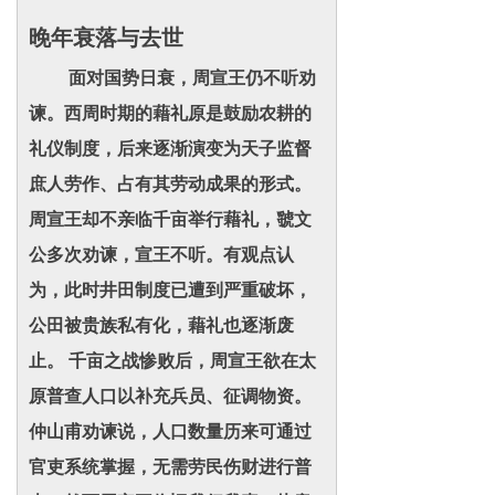
晚年衰落与去世
面对国势日衰，周宣王仍不听劝
谏。西周时期的藉礼原是鼓励农耕的
礼仪制度，后来逐渐演变为天子监督
庶人劳作、占有其劳动成果的形式。
周宣王却不亲临千亩举行藉礼，虢文
公多次劝谏，宣王不听。有观点认
为，此时井田制度已遭到严重破坏，
公田被贵族私有化，藉礼也逐渐废
止。 千亩之战惨败后，周宣王欲在太
原普查人口以补充兵员、征调物资。
仲山甫劝谏说，人口数量历来可通过
官吏系统掌握，无需劳民伤财进行普