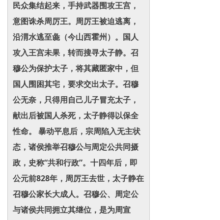
民众集结起来，手持武器围攻王宫，
意图诛杀周厉王。周厉王被迫逃离，
沿渭水逃至彘（今山西霍州）。国人
攻入王宫未果，转而搜寻太子静。召
穆公为保护太子，将其藏匿家中，但
国人围困其宅，要求交出太子。召穆
公无奈，只得用自己儿子冒充太子，
献出后被国人杀死，太子静得以保全
性命。 暴动平息后，宗周陷入无主状
态，诸侯推举召穆公与周定公共同摄
政，史称“共和行政”。十四年后，即
公元前828年，周厉王去世，太子静在
召穆公家长大成人。召穆公、周定公
与诸侯共同拥立其继位，是为周宣