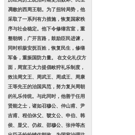
凋敝的西周王朝。为了扭转局势，他
采取了一系列有力措施，恢复国家秩
序与社会稳定。他下令修缮宫室，重
整朝纲，广开言路，鼓励臣民进谏，
同时积极安抚百姓，恢复民生，修缮
军备，重振国防力量。 在文化礼仪方
面，周宣王大力提倡畋狩礼乐制度，
效法周文王、周武王、周成王、周康
王等先王的治国风范，努力复兴周朝
的礼乐传统。与此同时，他善于任用
贤能之士，诸如召穆公、仲山甫、尹
吉甫、程伯休父、虢文公、申伯、韩
侯、显父、仍叔、邵穆公、张仲等杰
出臣子纷纷辅佐朝政，为国家治理注