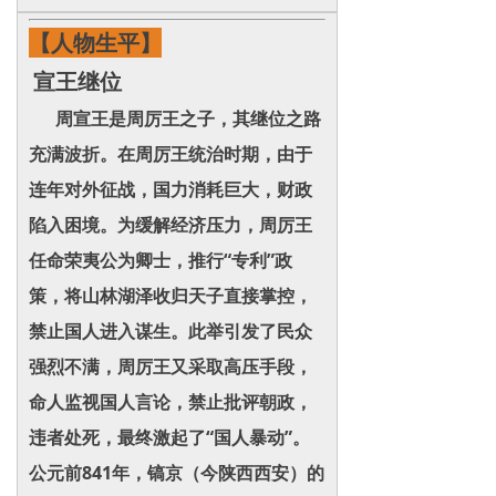
【人物生平】
宣王继位
周宣王是周厉王之子，其继位之路
充满波折。在周厉王统治时期，由于
连年对外征战，国力消耗巨大，财政
陷入困境。为缓解经济压力，周厉王
任命荣夷公为卿士，推行“专利”政
策，将山林湖泽收归天子直接掌控，
禁止国人进入谋生。此举引发了民众
强烈不满，周厉王又采取高压手段，
命人监视国人言论，禁止批评朝政，
违者处死，最终激起了“国人暴动”。
公元前841年，镐京（今陕西西安）的