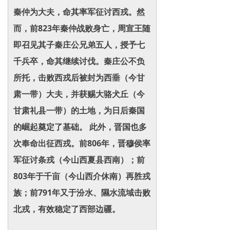
秦仲为大夫，命其率军征讨西戎。然
而，前823年秦仲战败身亡，周宣王随
即召见其子秦庄公兄弟五人，授予七
千兵卒，命其继续讨伐。秦庄公不负
所托，击败西戎后被封为西垂（今甘
肃一带）大夫，并获赐大骆犬丘（今
甘肃礼县一带）的土地，为日后秦国
的崛起奠定了基础。 此外，晋国也多
次奉命出征西戎。前806年，晋穆侯率
军征讨条戎（今山西夏县西南）；前
803年于千亩（今山西介休南）再胜戎
族；前791年又于汾水、隰水流域击败
北戎，有效稳定了西部边疆。