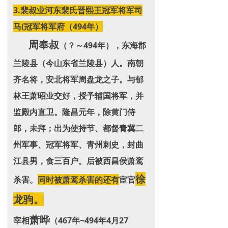
3.裴叔业河东裴氏晋熙王冠军将军司
马(冠军将军府（494年）
周奉叔
（？～494年），东海郡
兰陵县（今山东省兰陵县）人。南朝
齐名将，安北将军周盘龙之子。与郁
林王萧昭业交好，授予辅国将军，并
监殿内直卫。隆昌元年，除黄门侍
郎，未拜；出为使持节、都督青冀二
州军事、冠军将军、青州刺史，封曲
江县男，食三百户。后被西昌侯萧鸾
徐
杀害。
同时被萧鸾杀害的还有
宦官
龙驹。
萧晔
宰相
（467年~494年4月27