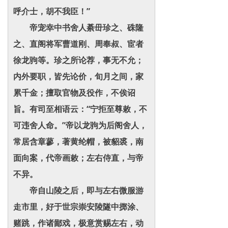
呼介士，胡不我臣！”
帝宠幸中书舍人綦毌珍之、硃隆
之、直阁将军曹道刚、周奉叔、宦者
徐龙驹等。珍之所论荐，事无不允；
内外要职，皆先论价，旬月之间，家
累千金；擅取官物及役作，不俟诏
旨。有司至相语云：“宁拒至尊敕，不
可违舍人命。”帝以龙驹为后阁舍人，
常居含章蓼，著黄纶帽，被貂裘，南
面向案，代帝画敕；左右侍直，与帝
不异。
帝自山陵之后，即与左右微服游
走市里，好于世宗崇安陵隧中掷涂、
赌跳，作诸鄙戏，极意赏赐左右，动