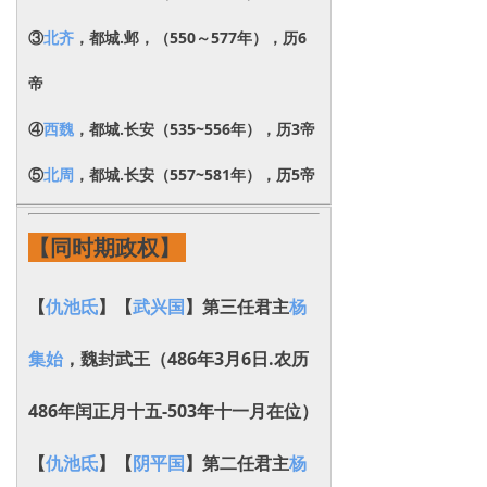
③
北齐
，都城.邺，（550～577年），历6
帝
④
西魏
，都城.长安（535~556年），历3帝
⑤
北周
，都城.长安（557~581年），历5帝
【同时期政权】
【
仇池氐
】【
武兴国
】第三任君主
杨
集始
，魏封
武王
（486年3月6日.农历
486年闰正月十五-503年十一月在位）
【
仇池氐
】
【
阴平国
】第二任君主
杨