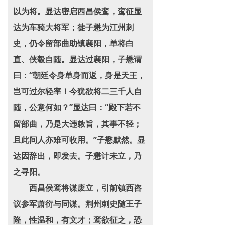
以为将。显达密启西昌侯鸾，鸾征显
达为车骑大将军；徙子懋为江州刺
史，仍令留部曲助镇襄阳，单将白
直、侠毂自随。显达过襄阳，子懋谓
曰：“朝廷令身单身而返，身是天王，
岂可过尔轻率！今犹欲将二三千人自
随，公意何如？”显达曰：“殿下若不
留部曲，乃是大违敕旨，其事不轻；
且此间人亦难可收用。”子懋默然。显
达因辞出，即发去。子懋计未立，乃
之寻阳。
西昌侯鸾将谋废立，引前镇西咨
议参军萧衍与同谋。荆州刺史随王子
隆，性温和，有文才；鸾欲征之，恐