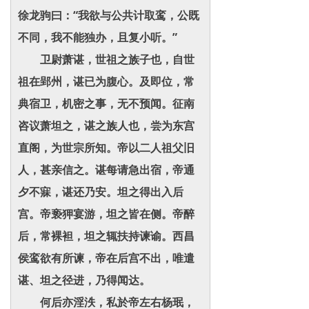
徐龙驹曰：“我欲与公共计取鸾，公既
不同，我不能独办，且复小听。”
卫尉萧谌，世祖之族子也，自世
祖在郢州，谌已为腹心。及即位，常
典宿卫，机密之事，无不预闻。征南
咨议萧坦之，谌之族人也，尝为东宫
直阁，为世宗所知。帝以二人祖父旧
人，甚亲信之。谌每请急出宿，帝通
夕不寐，谌还乃安。坦之得出入后
宫。帝亵狎宴游，坦之皆在侧。帝醉
后，常裸袒，坦之辄扶持谏谕。西昌
侯鸾欲有所谏，帝在后宫不出，唯遣
谌、坦之径进，乃得闻达。
何后亦淫泆，私於帝左右杨珉，