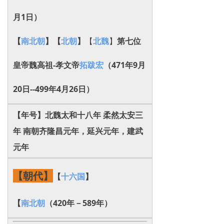
月1日）
【
南北朝
】【
北朝
】
【
北魏
】
第七位
皇帝魏高祖-孝文帝
拓跋宏
（471年9月
20日--499年4月26日）
【年号】北魏太和十八年 柔然太安三
年 南朝齐隆昌元年，延兴元年，建武
元年
【朝代】
【
十六国
】
【
南北朝
（420年－589年）