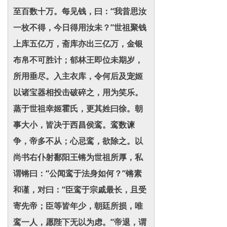
至百数十万。每见钱，曰：“我昔思汝
一枚不得，今日得用汝未？”世祖聚钱
上库五亿万，斋库亦出三亿万，金银
布帛不可胜计；郁林王即位未期岁，
所用垂尽。入主衣库，令何后及宠姬
以诸宝器相投击破碎之，用为笑乐。
蒸于世祖幸姬霍氏，更其姓曰徐。朝
事大小，皆决于西昌侯鸾。鸾数谏
争，帝多不从；心忌鸾，欲除之。以
尚书右仆射鄱阳王锵为世祖所厚，私
谓锵曰：“公闻鸾于法身如何？”锵素
和谨，对曰：“臣鸾于宗戚最长，且受
寄先帝；臣等皆年少，朝廷所损，唯
鸾一人，愿陛下无以为虑。”帝退，谓