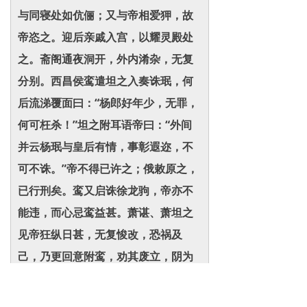
与同寝处如伉俪；又与帝相爱狎，故
帝恣之。迎后亲戚入宫，以耀灵殿处
之。斋阁通夜洞开，外内淆杂，无复
分别。西昌侯鸾遣坦之入奏诛珉，何
后流涕覆面曰：“杨郎好年少，无罪，
何可枉杀！”坦之附耳语帝曰：“外间
并云杨珉与皇后有情，事彰遐迩，不
可不诛。”帝不得已许之；俄敕原之，
已行刑矣。鸾又启诛徐龙驹，帝亦不
能违，而心忌鸾益甚。萧谌、萧坦之
见帝狂纵日甚，无复悛改，恐祸及
己，乃更回意附鸾，劝其废立，阴为
鸾耳目，帝不之觉也。
周奉叔恃勇挟势，陵轹公卿。常