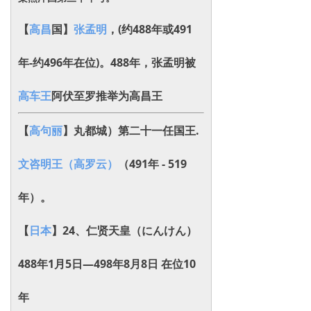
【
高昌
国】
张孟明
，(约488年或491
年-约496年在位)。488年，
张孟明被
高车王
阿伏至罗推举为高昌王
【
高句丽
】丸都城）第二十一任国王.
文咨明王（高罗云）
（
491年 - 519
年）。
【
日本
】
24、仁贤天皇（にんけん）
488年1月5日—498年8月8日 在位10
年