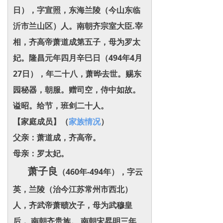
日），字宣照，东海兰陵（今山东临
沂市兰山区）人。南朝齐宗室大臣.宰
相，齐高帝萧道成第五子，母为罗太
妃。隆昌元年四月辛巳日（494年4月
27日），年二十八，萧晔去世。赐东
园秘器，朝服。赠司空，侍中如故。
谥昭。给节，班剑二十人。
【家庭成员】（
家族情况
）
父亲：萧道成，齐高帝。
母亲：罗太妃。
萧子良
（460年-494年），字云
英，兰陵（治今江苏常州市西北）
人，齐武帝萧赜次子，母为武穆皇
后， 南朝齐贵族。 南朝宋昇明三年