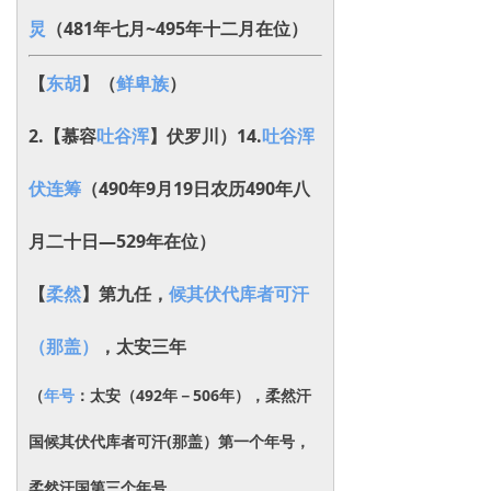
炅
（481年七月~495年十二月在位）
【
东胡
】（
鲜卑族
）
2.【慕容
吐谷浑
】伏罗川）14.
吐谷浑
伏连筹
（490年9月19日农历490年八
月二十日―529年在位）
【
柔然
】第九任，
候其伏代库者可汗
（那盖）
，太安三年
（
年号
：太安（492年－506年），柔然汗
国候其伏代库者可汗(那盖）第一个年号，
柔然汗国第三个年号。