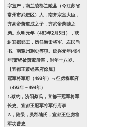
字宣严，南兰陵郡兰陵县（今江苏省
常州市武进区）人，南齐宗室大臣，
齐高帝萧道成之子，齐武帝萧赜之
弟。永明元年（483年2月5日），获
封宜都郡王，历任游击将军、左民尚
书、南豫州刺史等职。延兴元年(494
年)萧铿被萧鸾所害，时年十八岁。
【宜都王萧铿幕府僚属】
冠军将军府（493年）→征虏将军府
（493年－494年）
1.蔡约，济阳蔡氏，宜都王冠军将军
长史、宜都王冠军将军行府事
2.，陆杲，吴郡陆氏，宜都王征虏将
军功曹史