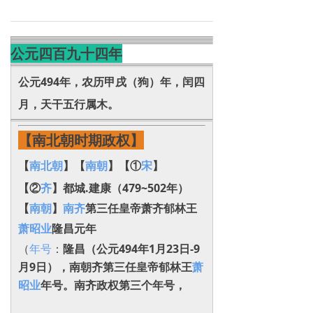
公元四百九十四年
公元494年，农历甲戌（狗）年，
闰四
月，
天干五行属木。
【南北朝时期政权】
【
南北朝
】【
南朝
】【①
宋
】
【②
齐
】都城.建康（479~502年）
【
南朝
】
南齐
第三任皇帝萧齐郁林王
萧昭业
隆昌元年
（
年号
：
隆昌（公元494年1月23日-9
月9日），南朝齐第三任皇帝
郁林王
萧
昭业
年号。
南齐
政权第三个年号，