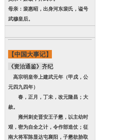
母亲：裴惠昭，出身河东裴氏，谥号
武穆皇后。
【中国大事记】
《资治通鉴》齐纪
高宗明皇帝上建武元年（甲戌，公
元四九四年）
春，正月，丁未，改元隆昌；大
赦。
雍州刺史晋安王子懋，以主幼时
艰，密为自全之计，令作部造仗；征
南大将军陈显达屯襄阳，子懋欲胁取