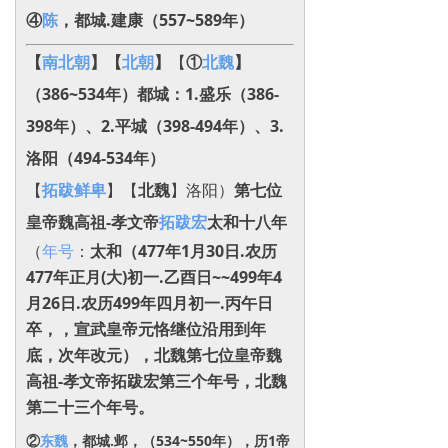
④
陈
，都城.建康（557~589年）
【
南北朝
】
【
北朝
】
【
①
北魏
】
（386~534年）都城：1.盛乐（386-
398年）、2.平城（398-494年）、3.
洛阳（494-534年）
【
拓跋鲜卑
】【
北魏
】洛阳）
第七位
皇帝魏高祖-孝文帝
拓跋宏
太和十八年
（
年号
：
太和
（477年1月30日.农历
477年正月(大)初一.乙酉日~~499年4
月26日.农历499年四月初一.丙午日
卒，，宣武皇帝元恪继位沿用到年
底，次年改元），
北魏第七位皇帝魏
高祖-孝文帝拓跋宏第三个年号，北魏
第二十三个年号。
②
东魏
，都城.邺，（534~550年），历1帝