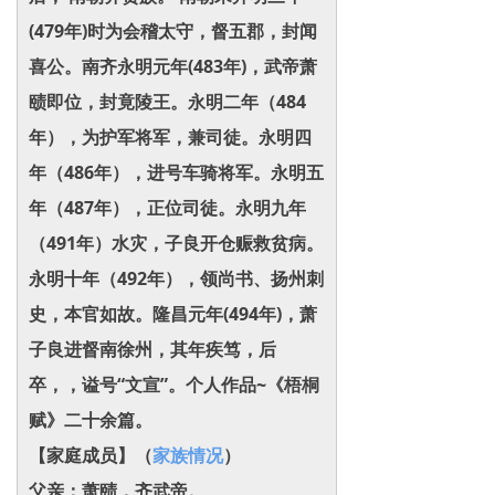
(479年)时为会稽太守，督五郡，封闻
喜公。南齐永明元年(483年)，武帝萧
赜即位，封竟陵王。永明二年（484
年），为护军将军，兼司徒。永明四
年（486年），进号车骑将军。永明五
年（487年），正位司徒。永明九年
（491年）水灾，子良开仓赈救贫病。
永明十年（492年），领尚书、扬州刺
史，本官如故。隆昌元年(494年)，萧
子良进督南徐州，其年疾笃，后
卒，，谥号“文宣”。个人作品~《梧桐
赋》二十余篇。
【家庭成员】
（
家族情况
）
父亲：萧赜，齐武帝。