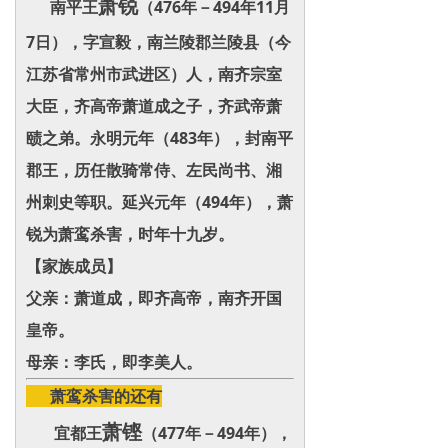
萧锐
南平王
（476年－494年11月
7日），字宣毅，南兰陵郡兰陵县（今
江苏省常州市武进区）人，南齐宗室
大臣，齐高帝萧道成之子，齐武帝萧
赜之弟。永明元年（483年），封南平
郡王，历任散骑常侍、左民尚书、湘
州刺史等职。延兴元年（494年），萧
锐为萧鸾杀害，时年十九岁。
【家族成员】
父亲：萧道成，即齐高帝，南齐开国
皇帝。
母亲：李氏，即李美人。
萧鸾杀害的还有
萧铿
宜都王
（477年－494年），