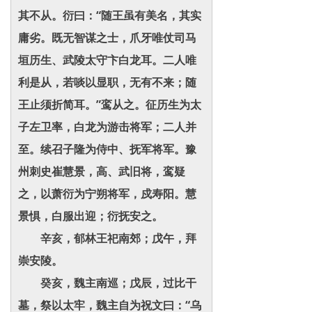
其不从。衍曰：“随王虽有美名，其实
庸劣。既无智谋之士，爪牙唯仗司马
垣历生、武陵太守卞白龙耳。二人唯
利是从，若啖以显职，无有不来；随
王止须折简耳。”鸾从之。征历生为太
子左卫率，白龙为游击将军；二人并
至。续召子隆为侍中、抚军将军。豫
州刺史崔慧景，高、武旧将，鸾疑
之，以萧衍为宁朔将军，戍寿阳。慧
景惧，白服出迎；衍抚安之。
辛亥，郁林王祀南郊；戊午，拜
崇安陵。
癸亥，魏主南巡；戊辰，过比干
墓，祭以太牢，魏主自为祝文曰：“乌