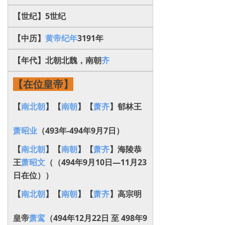
【世纪】5世纪
【中历】
黄帝纪年
3191年
【年代】北朝北魏，南朝
齐
【在位皇帝】
【
南北朝
】【
南朝
】【
萧齐
】郁林王
萧昭业
（493年-494年9月7日）
【
南北朝
】【
南朝
】【
萧齐
】海陵恭
王
萧昭文
（（494年9月10日—11月23
日在位））
【
南北朝
】【
南朝
】【
萧齐
】高宗明
皇帝
萧鸾
（494年12月22日 至 498年9