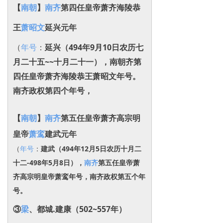
【
南朝
】
南齐
第四任皇帝
萧齐海陵恭
王
萧昭文
延兴元年
（
年号
：
延兴
（494年9月10日农历七
月二十五~~十月
二十一
），南朝齐
第
四任皇帝
萧齐海陵恭王萧昭文
年号。
南齐
政权第四个年号，
【
南朝
】
南齐
第五任皇帝
萧齐
高宗明
皇帝
萧鸾
建武元年
（
年号
：
建武
（494年12月5日农历十月二
十二-498年5月8日）
，
南齐
第五任皇帝
萧
齐
高宗明皇帝萧鸾
年号，
南齐
政权第五个年
号。
③
梁
、都城.建康（502~557年）